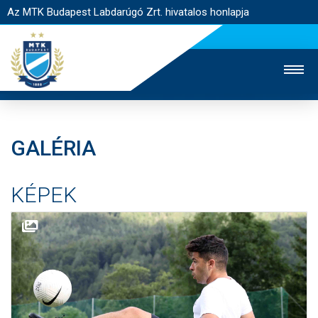
Az MTK Budapest Labdarúgó Zrt. hivatalos honlapja
GALÉRIA
MTK TV
UTÁNPÓTLÁS
NŐI SZAKÁG
KÉPEK
JEGYÉRTÉKESÍTÉS
WEBSHOP
STADION
EGYESÜLET
KAPCSOLAT
NYITÓLAP
HÍREK
CSAPATOK