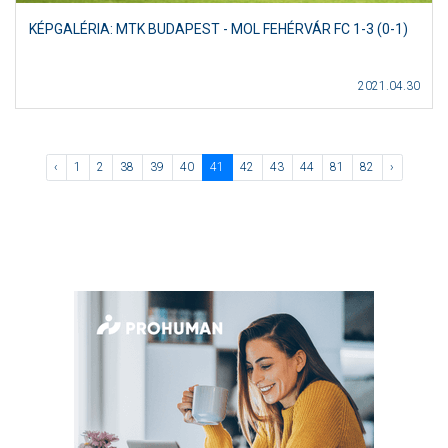
KÉPGALÉRIA: MTK BUDAPEST - MOL FEHÉRVÁR FC 1-3 (0-1)
2021.04.30
‹
1
2
38
39
40
41
42
43
44
81
82
›