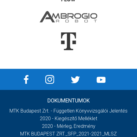
DOKUMENTUMOK
MTK Budapest Zrt. - Független Könyvvizsgálói Jelentés
2020 - Kiegészítő Melléklet
2020 - Mérleg, Eredmény
MTK BUDAPEST ZRT._SFP_2021-2021_MLSZ