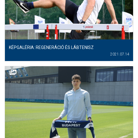
MÉRKŐZÉSEK
KLUB
GALÉRIA
SZURKOLÓI ÉLMÉNYEK
KÉPGALÉRIA: REGENERÁCIÓ ÉS LÁBTENISZ
2021.07.14
AKKREDITÁCIÓ