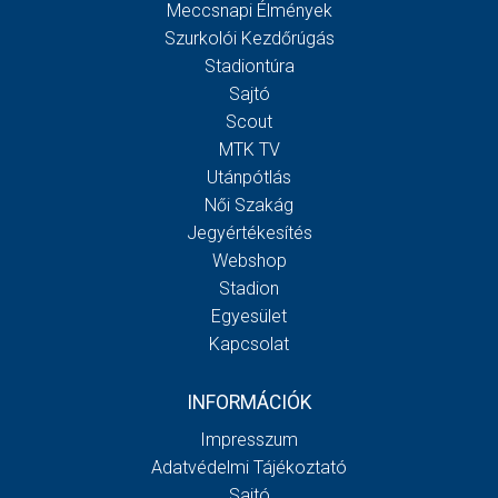
Meccsnapi Élmények
Szurkolói Kezdőrúgás
Stadiontúra
Sajtó
Scout
MTK TV
Utánpótlás
Női Szakág
Jegyértékesítés
Webshop
Stadion
Egyesület
Kapcsolat
INFORMÁCIÓK
Impresszum
Adatvédelmi Tájékoztató
Sajtó