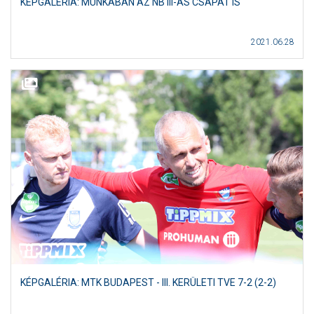
KÉPGALÉRIA: MUNKÁBAN AZ NB III-AS CSAPAT IS
2021.06.28
KÉPGALÉRIA: MTK BUDAPEST - III. KERÜLETI TVE 7-2 (2-2)