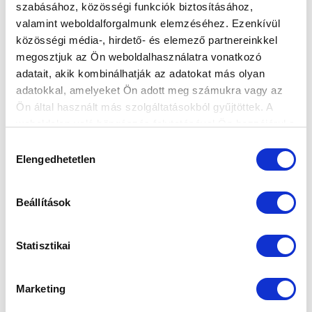
szabásához, közösségi funkciók biztosításához,
valamint weboldalforgalmunk elemzéséhez. Ezenkívül
közösségi média-, hirdető- és elemező partnereinkkel
megosztjuk az Ön weboldalhasználatra vonatkozó
adatait, akik kombinálhatják az adatokat más olyan
adatokkal, amelyeket Ön adott meg számukra vagy az
Ön által használt más szolgáltatásokból gyűjtöttek. A
weboldalon való böngészés folytatásával Ön hozzájárul a
sütik használatához.
Hozzájárulás
Elengedhetetlen
kiválasztása
Beállítások
Statisztikai
Marketing