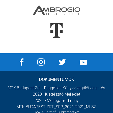
DOKUMENTUMOK
MTK Budapest Zrt. - Független Könyvvizsgálói Jelentés
2020 - Kiegészítő Melléklet
2020 - Mérleg, Eredmény
MTK BUDAPEST ZRT._SFP_2021-2021_MLSZ