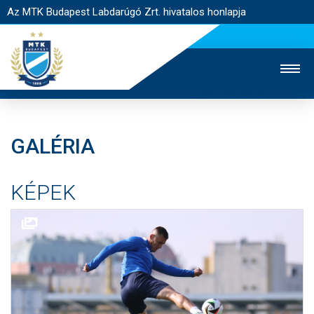
Az MTK Budapest Labdarúgó Zrt. hivatalos honlapja
GALÉRIA
MTK TV
UTÁNPÓTLÁS
NŐI SZAKÁG
KÉPEK
JEGYÉRTÉKESÍTÉS
WEBSHOP
STADION
EGYESÜLET
KAPCSOLAT
NYITÓLAP
HÍREK
CSAPATOK