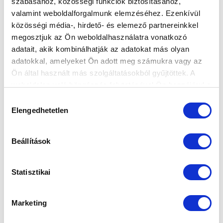
szabásához, közösségi funkciók biztosításához,
valamint weboldalforgalmunk elemzéséhez. Ezenkívül
közösségi média-, hirdető- és elemező partnereinkkel
megosztjuk az Ön weboldalhasználatra vonatkozó
adatait, akik kombinálhatják az adatokat más olyan
KÉPGALÉRIA: KÉSZÜLÜNK AZ ÚJABB BAJNOKIRA
adatokkal, amelyeket Ön adott meg számukra vagy az
Ön által használt más szolgáltatásokból gyűjtöttek. A
2024.09.26
weboldalon való böngészés folytatásával Ön hozzájárul a
sütik használatához.
Hozzájárulás
Elengedhetetlen
kiválasztása
Beállítások
Statisztikai
Marketing