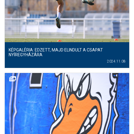
MÉRKŐZÉSEK
KLUB
GALÉRIA
SZURKOLÓI ÉLMÉNYEK
KÉPGALÉRIA: EDZETT, MAJD ELINDULT A CSAPAT
NYÍREGYHÁZÁRA
AKKREDITÁCIÓ
2024.11.08