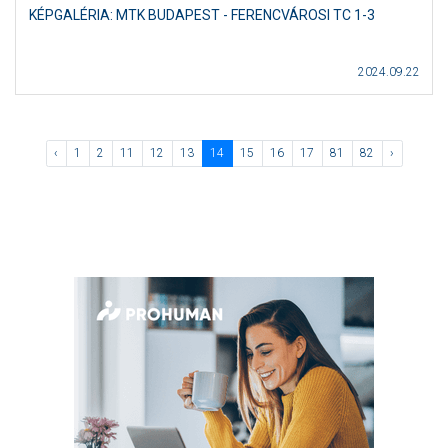
KÉPGALÉRIA: MTK BUDAPEST - FERENCVÁROSI TC 1-3
2024.09.22
‹
1
2
11
12
13
14
15
16
17
81
82
›