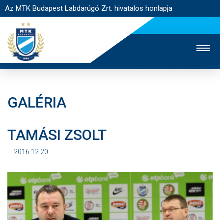
Az MTK Budapest Labdarúgó Zrt. hivatalos honlapja
GALÉRIA
MTK TV
UTÁNPÓTLÁS
NŐI SZAKÁG
TAMÁSI ZSOLT
JEGYÉRTÉKESÍTÉS
WEBSHOP
STADION
EGYESÜLET
KAPCSOLAT
2016.12.20
NYITÓLAP
HÍREK
CSAPATOK