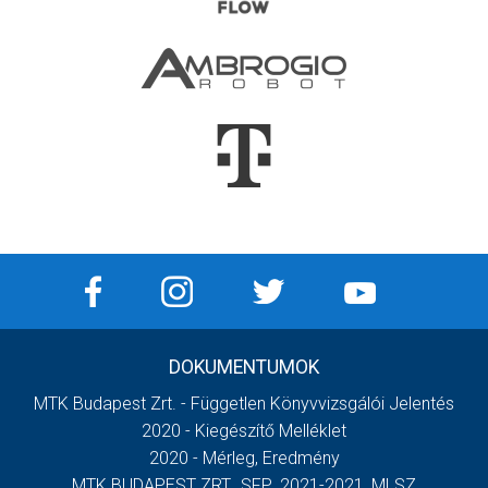
DOKUMENTUMOK
MTK Budapest Zrt. - Független Könyvvizsgálói Jelentés
2020 - Kiegészítő Melléklet
2020 - Mérleg, Eredmény
MTK BUDAPEST ZRT._SFP_2021-2021_MLSZ