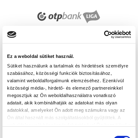
Ez a weboldal sütiket használ.
Sütiket használunk a tartalmak és hirdetések személyre
szabásához, közösségi funkciók biztosításához,
valamint weboldalforgalmunk elemzéséhez. Ezenkívül
közösségi média-, hirdető- és elemező partnereinkkel
megosztjuk az Ön weboldalhasználatra vonatkozó
adatait, akik kombinálhatják az adatokat más olyan
adatokkal, amelyeket Ön adott meg számukra vagy az
Ön által használt más szolgáltatásokból gyűjtöttek. A
weboldalon való böngészés folytatásával Ön hozzájárul a
sütik használatához.
Hozzájárulás