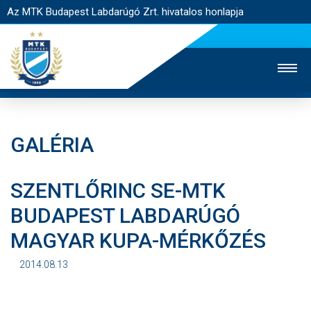
Az MTK Budapest Labdarúgó Zrt. hivatalos honlapja
GALÉRIA
MTK TV
UTÁNPÓTLÁS
NŐI SZAKÁG
SZENTLŐRINC SE-MTK
JEGYÉRTÉKESÍTÉS
WEBSHOP
STADION
BUDAPEST LABDARÚGÓ
EGYESÜLET
KAPCSOLAT
MAGYAR KUPA-MÉRKŐZÉS
NYITÓLAP
2014.08.13
HÍREK
CSAPATOK