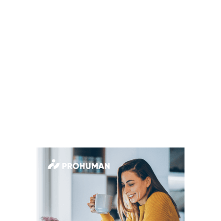
MÉRKŐZÉSEK
KLUB
GALÉRIA
SZURKOLÓI ÉLMÉNYEK
AKKREDITÁCIÓ