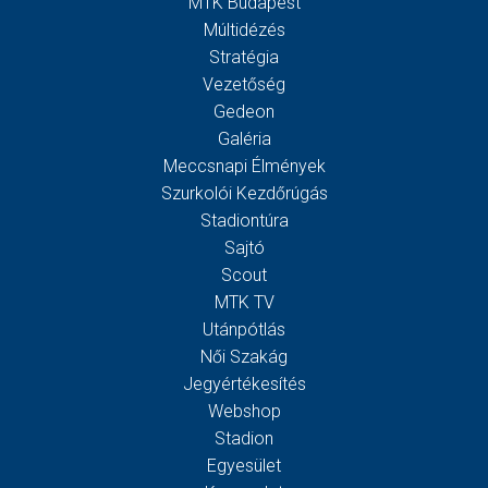
MTK Budapest
Múltidézés
Stratégia
Vezetőség
Gedeon
Galéria
Meccsnapi Élmények
Szurkolói Kezdőrúgás
Stadiontúra
Sajtó
Scout
MTK TV
Utánpótlás
Női Szakág
Jegyértékesítés
Webshop
Stadion
Egyesület