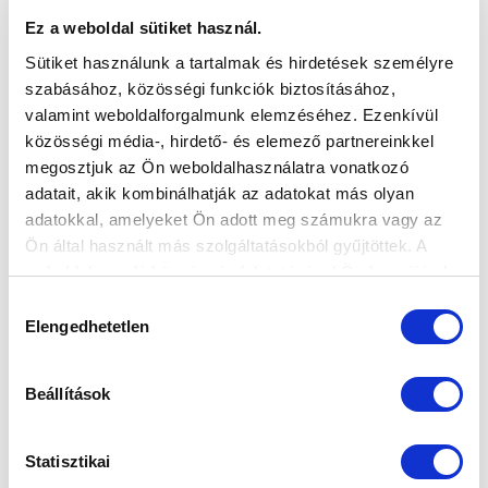
Ez a weboldal sütiket használ.
Sütiket használunk a tartalmak és hirdetések személyre
szabásához, közösségi funkciók biztosításához,
valamint weboldalforgalmunk elemzéséhez. Ezenkívül
közösségi média-, hirdető- és elemező partnereinkkel
megosztjuk az Ön weboldalhasználatra vonatkozó
adatait, akik kombinálhatják az adatokat más olyan
adatokkal, amelyeket Ön adott meg számukra vagy az
Ön által használt más szolgáltatásokból gyűjtöttek. A
weboldalon való böngészés folytatásával Ön hozzájárul a
sütik használatához.
Hozzájárulás
Elengedhetetlen
kiválasztása
Beállítások
Statisztikai