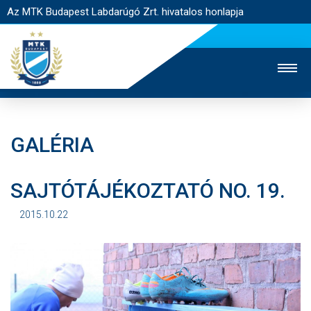
Az MTK Budapest Labdarúgó Zrt. hivatalos honlapja
GALÉRIA
MTK TV
UTÁNPÓTLÁS
NŐI SZAKÁG
SAJTÓTÁJÉKOZTATÓ NO. 19.
JEGYÉRTÉKESÍTÉS
WEBSHOP
STADION
EGYESÜLET
KAPCSOLAT
2015.10.22
NYITÓLAP
HÍREK
CSAPATOK