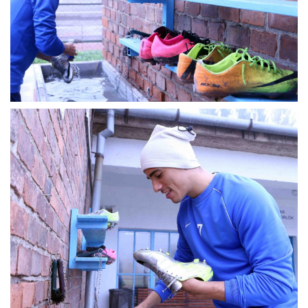
MÉRKŐZÉSEK
KLUB
GALÉRIA
SZURKOLÓI ÉLMÉNYEK
AKKREDITÁCIÓ