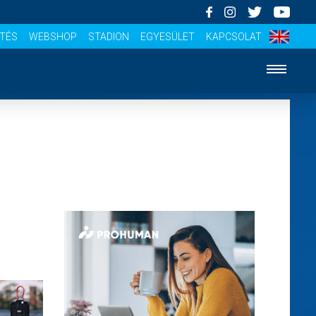
ÍTÉS
WEBSHOP
STADION
EGYESÜLET
KAPCSOLAT