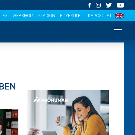
ÍTÉS
WEBSHOP
STADION
EGYESÜLET
KAPCSOLAT
NBEN