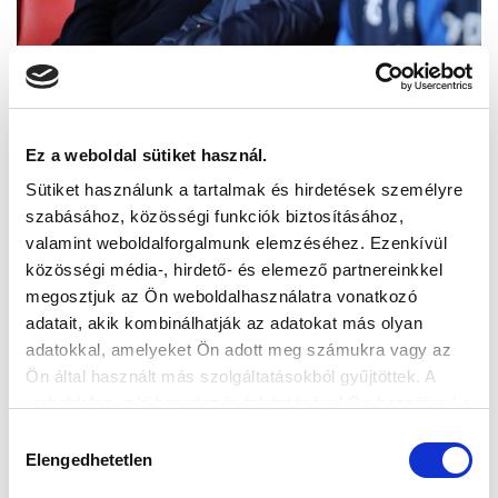
Ez a weboldal sütiket használ.
Sütiket használunk a tartalmak és hirdetések személyre
szabásához, közösségi funkciók biztosításához,
valamint weboldalforgalmunk elemzéséhez. Ezenkívül
közösségi média-, hirdető- és elemező partnereinkkel
megosztjuk az Ön weboldalhasználatra vonatkozó
adatait, akik kombinálhatják az adatokat más olyan
adatokkal, amelyeket Ön adott meg számukra vagy az
Ön által használt más szolgáltatásokból gyűjtöttek. A
weboldalon való böngészés folytatásával Ön hozzájárul a
sütik használatához.
Hozzájárulás
Elengedhetetlen
kiválasztása