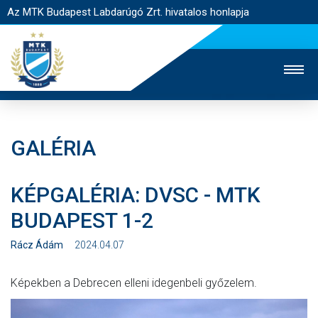
Az MTK Budapest Labdarúgó Zrt. hivatalos honlapja
GALÉRIA
MTK TV
UTÁNPÓTLÁS
NŐI SZAKÁG
KÉPGALÉRIA: DVSC - MTK
JEGYÉRTÉKESÍTÉS
WEBSHOP
STADION
BUDAPEST 1-2
EGYESÜLET
KAPCSOLAT
Rácz Ádám
2024.04.07
NYITÓLAP
Képekben a Debrecen elleni idegenbeli győzelem.
HÍREK
CSAPATOK