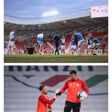
MÉRKŐZÉSEK
KLUB
GALÉRIA
SZURKOLÓI ÉLMÉNYEK
AKKREDITÁCIÓ