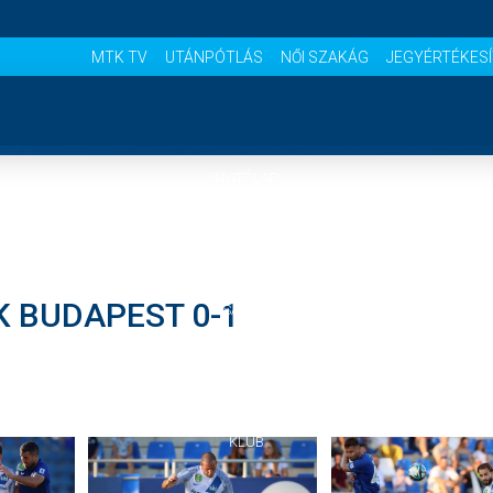
MTK TV
UTÁNPÓTLÁS
NŐI SZAKÁG
JEGYÉRTÉKES
NYITÓLAP
HÍREK
K BUDAPEST 0-1
CSAPATOK
MÉRKŐZÉSEK
KLUB