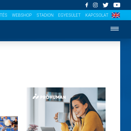
ÍTÉS
WEBSHOP
STADION
EGYESÜLET
KAPCSOLAT