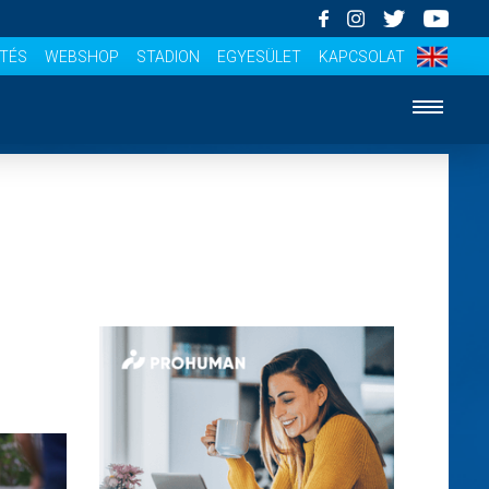
ÍTÉS
WEBSHOP
STADION
EGYESÜLET
KAPCSOLAT