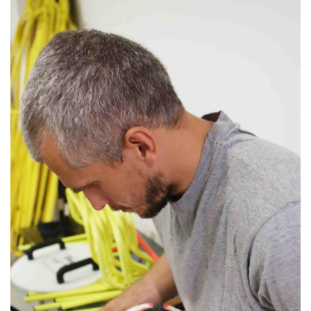
MÉRKŐZÉSEK
KLUB
GALÉRIA
SZURKOLÓI ÉLMÉNYEK
AKKREDITÁCIÓ