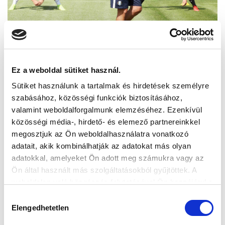
Ez a weboldal sütiket használ.
Sütiket használunk a tartalmak és hirdetések személyre
szabásához, közösségi funkciók biztosításához,
valamint weboldalforgalmunk elemzéséhez. Ezenkívül
közösségi média-, hirdető- és elemező partnereinkkel
megosztjuk az Ön weboldalhasználatra vonatkozó
adatait, akik kombinálhatják az adatokat más olyan
adatokkal, amelyeket Ön adott meg számukra vagy az
Ön által használt más szolgáltatásokból gyűjtöttek. A
weboldalon való böngészés folytatásával Ön hozzájárul a
sütik használatához.
Hozzájárulás
Elengedhetetlen
kiválasztása