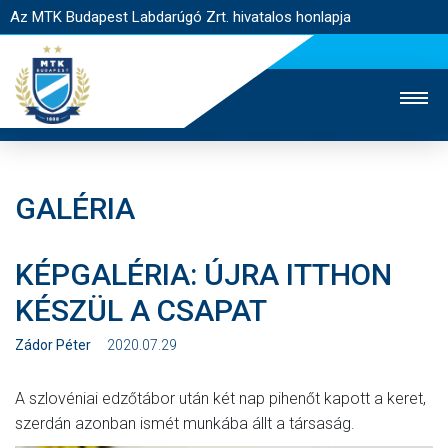
Az MTK Budapest Labdarúgó Zrt. hivatalos honlapja
GALÉRIA
MTK TV
UTÁNPÓTLÁS
NŐI SZAKÁG
KÉPGALÉRIA: ÚJRA ITTHON
JEGYÉRTÉKESÍTÉS
WEBSHOP
STADION
KÉSZÜL A CSAPAT
EGYESÜLET
KAPCSOLAT
Zádor Péter
2020.07.29
NYITÓLAP
A szlovéniai edzőtábor után két nap pihenőt kapott a keret,
HÍREK
szerdán azonban ismét munkába állt a társaság.
CSAPATOK