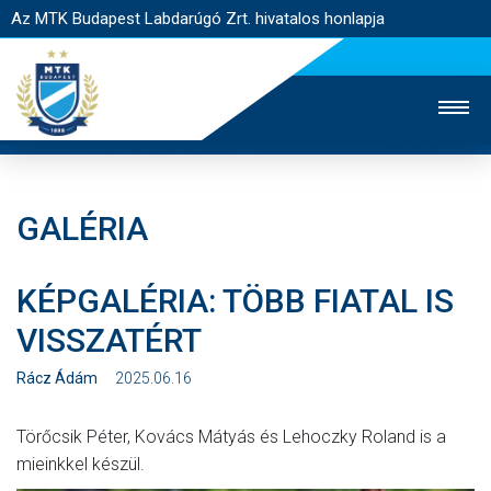
Az MTK Budapest Labdarúgó Zrt. hivatalos honlapja
GALÉRIA
MTK TV
UTÁNPÓTLÁS
NŐI SZAKÁG
KÉPGALÉRIA: TÖBB FIATAL IS
JEGYÉRTÉKESÍTÉS
WEBSHOP
STADION
VISSZATÉRT
EGYESÜLET
KAPCSOLAT
Rácz Ádám
2025.06.16
NYITÓLAP
Törőcsik Péter, Kovács Mátyás és Lehoczky Roland is a
HÍREK
mieinkkel készül.
CSAPATOK