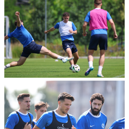
MÉRKŐZÉSEK
KLUB
GALÉRIA
SZURKOLÓI ÉLMÉNYEK
AKKREDITÁCIÓ