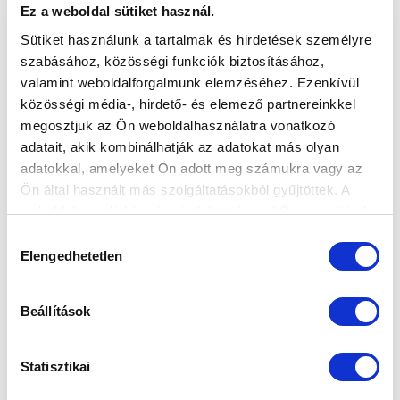
Ez a weboldal sütiket használ.
Sütiket használunk a tartalmak és hirdetések személyre
szabásához, közösségi funkciók biztosításához,
valamint weboldalforgalmunk elemzéséhez. Ezenkívül
közösségi média-, hirdető- és elemező partnereinkkel
megosztjuk az Ön weboldalhasználatra vonatkozó
adatait, akik kombinálhatják az adatokat más olyan
adatokkal, amelyeket Ön adott meg számukra vagy az
Ön által használt más szolgáltatásokból gyűjtöttek. A
weboldalon való böngészés folytatásával Ön hozzájárul a
sütik használatához.
Hozzájárulás
Elengedhetetlen
kiválasztása
Beállítások
Statisztikai