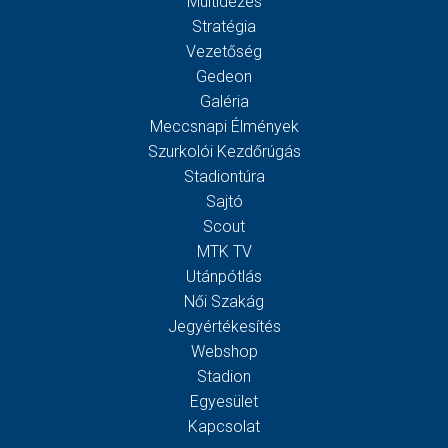
Múltidézés
Stratégia
Vezetőség
Gedeon
Galéria
Meccsnapi Élmények
Szurkolói Kezdőrúgás
Stadiontúra
Sajtó
Scout
MTK TV
Utánpótlás
Női Szakág
Jegyértékesítés
Webshop
Stadion
Egyesület
Kapcsolat