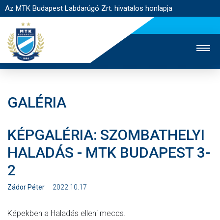
Az MTK Budapest Labdarúgó Zrt. hivatalos honlapja
GALÉRIA
MTK TV
UTÁNPÓTLÁS
NŐI SZAKÁG
KÉPGALÉRIA: SZOMBATHELYI
JEGYÉRTÉKESÍTÉS
WEBSHOP
STADION
HALADÁS - MTK BUDAPEST 3-
EGYESÜLET
KAPCSOLAT
2
NYITÓLAP
Zádor Péter
2022.10.17
HÍREK
Képekben a Haladás elleni meccs.
CSAPATOK