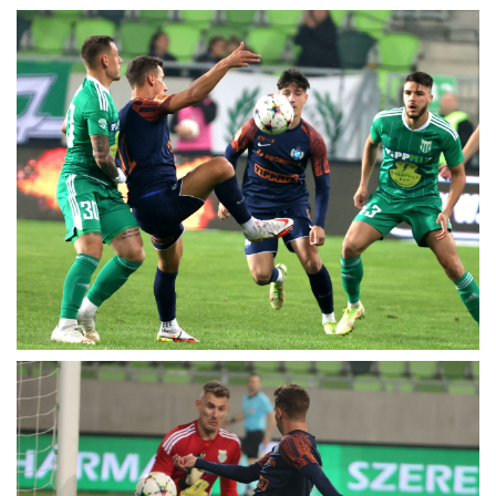
MÉRKŐZÉSEK
KLUB
GALÉRIA
SZURKOLÓI ÉLMÉNYEK
AKKREDITÁCIÓ