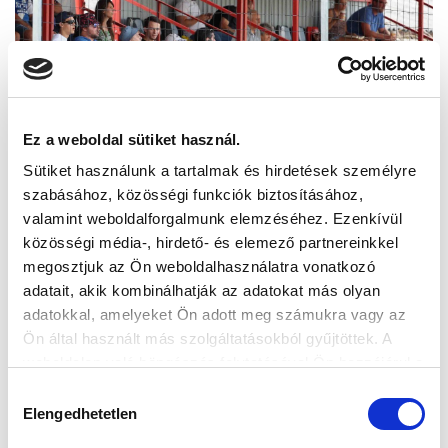
Ez a weboldal sütiket használ.
Sütiket használunk a tartalmak és hirdetések személyre
szabásához, közösségi funkciók biztosításához,
valamint weboldalforgalmunk elemzéséhez. Ezenkívül
közösségi média-, hirdető- és elemező partnereinkkel
megosztjuk az Ön weboldalhasználatra vonatkozó
adatait, akik kombinálhatják az adatokat más olyan
adatokkal, amelyeket Ön adott meg számukra vagy az
Ön által használt más szolgáltatásokból gyűjtöttek. A
weboldalon való böngészés folytatásával Ön hozzájárul a
sütik használatához.
Hozzájárulás
Elengedhetetlen
kiválasztása