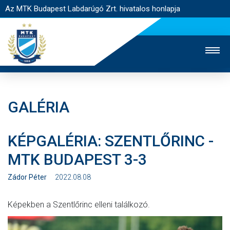
Az MTK Budapest Labdarúgó Zrt. hivatalos honlapja
GALÉRIA
MTK TV
UTÁNPÓTLÁS
NŐI SZAKÁG
KÉPGALÉRIA: SZENTLŐRINC -
JEGYÉRTÉKESÍTÉS
WEBSHOP
STADION
MTK BUDAPEST 3-3
EGYESÜLET
KAPCSOLAT
Zádor Péter
2022.08.08
NYITÓLAP
Képekben a Szentlőrinc elleni találkozó.
HÍREK
CSAPATOK