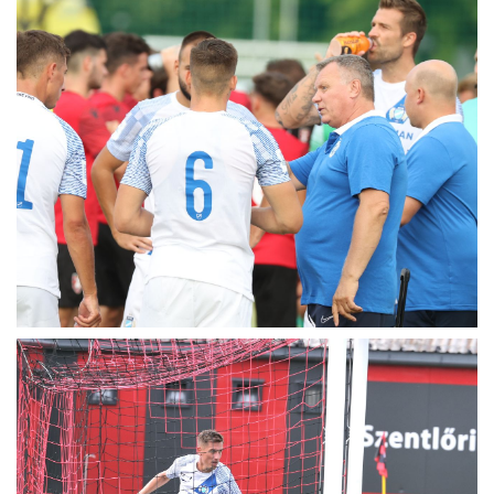
MÉRKŐZÉSEK
KLUB
GALÉRIA
SZURKOLÓI ÉLMÉNYEK
AKKREDITÁCIÓ