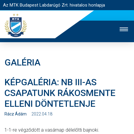
Az MTK Budapest Labdarúgó Zrt. hivatalos honlapja
GALÉRIA
MTK TV
UTÁNPÓTLÁS
NŐI SZAKÁG
KÉPGALÉRIA: NB III-AS
JEGYÉRTÉKESÍTÉS
WEBSHOP
STADION
CSAPATUNK RÁKOSMENTE
EGYESÜLET
KAPCSOLAT
ELLENI DÖNTETLENJE
NYITÓLAP
Rácz Ádám
2022.04.18
HÍREK
1-1-re végződött a vasárnap délelőtti bajnoki.
CSAPATOK