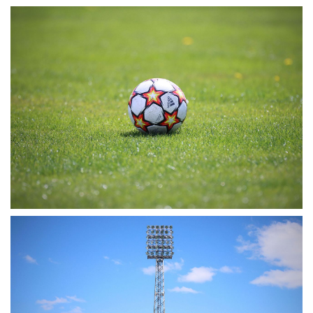
MÉRKŐZÉSEK
KLUB
GALÉRIA
SZURKOLÓI ÉLMÉNYEK
AKKREDITÁCIÓ