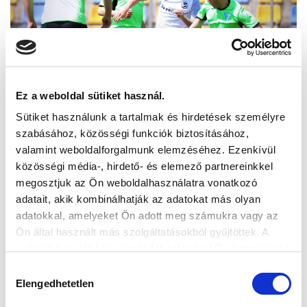
Ez a weboldal sütiket használ.
Sütiket használunk a tartalmak és hirdetések személyre
szabásához, közösségi funkciók biztosításához,
valamint weboldalforgalmunk elemzéséhez. Ezenkívül
közösségi média-, hirdető- és elemező partnereinkkel
megosztjuk az Ön weboldalhasználatra vonatkozó
adatait, akik kombinálhatják az adatokat más olyan
adatokkal, amelyeket Ön adott meg számukra vagy az
Ön által használt más szolgáltatásokból gyűjtöttek. A
weboldalon való böngészés folytatásával Ön hozzájárul a
sütik használatához.
Hozzájárulás
Elengedhetetlen
kiválasztása