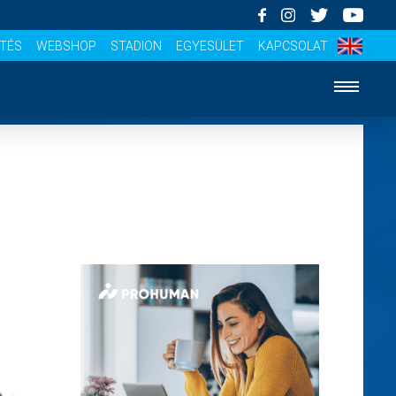
ÍTÉS
WEBSHOP
STADION
EGYESÜLET
KAPCSOLAT