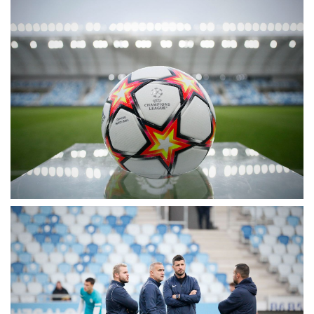
MÉRKŐZÉSEK
KLUB
GALÉRIA
SZURKOLÓI ÉLMÉNYEK
AKKREDITÁCIÓ