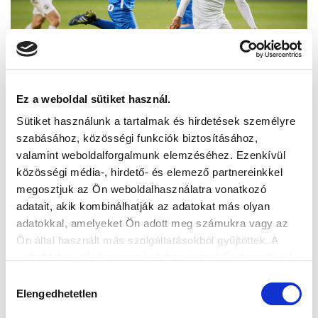
Ez a weboldal sütiket használ.
Sütiket használunk a tartalmak és hirdetések személyre
szabásához, közösségi funkciók biztosításához,
valamint weboldalforgalmunk elemzéséhez. Ezenkívül
közösségi média-, hirdető- és elemező partnereinkkel
megosztjuk az Ön weboldalhasználatra vonatkozó
adatait, akik kombinálhatják az adatokat más olyan
adatokkal, amelyeket Ön adott meg számukra vagy az
Ön által használt más szolgáltatásokból gyűjtöttek. A
weboldalon való böngészés folytatásával Ön hozzájárul a
sütik használatához.
Hozzájárulás
Elengedhetetlen
kiválasztása