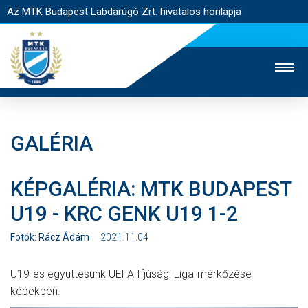
Az MTK Budapest Labdarúgó Zrt. hivatalos honlapja
GALÉRIA
MTK TV
UTÁNPÓTLÁS
NŐI SZAKÁG
KÉPGALÉRIA: MTK BUDAPEST
JEGYÉRTÉKESÍTÉS
WEBSHOP
STADION
U19 - KRC GENK U19 1-2
EGYESÜLET
KAPCSOLAT
Fotók: Rácz Ádám
2021.11.04
NYITÓLAP
U19-es együttesünk UEFA Ifjúsági Liga-mérkőzése
HÍREK
képekben.
CSAPATOK