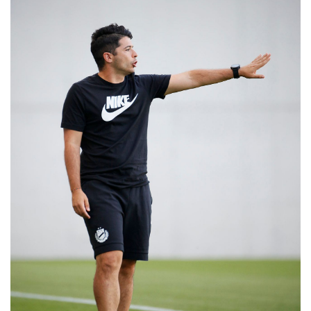
MÉRKŐZÉSEK
KLUB
GALÉRIA
SZURKOLÓI ÉLMÉNYEK
AKKREDITÁCIÓ