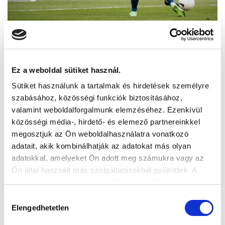
Ez a weboldal sütiket használ.
Sütiket használunk a tartalmak és hirdetések személyre
szabásához, közösségi funkciók biztosításához,
valamint weboldalforgalmunk elemzéséhez. Ezenkívül
közösségi média-, hirdető- és elemező partnereinkkel
megosztjuk az Ön weboldalhasználatra vonatkozó
adatait, akik kombinálhatják az adatokat más olyan
adatokkal, amelyeket Ön adott meg számukra vagy az
Ön által használt más szolgáltatásokból gyűjtöttek. A
weboldalon való böngészés folytatásával Ön hozzájárul a
sütik használatához.
Hozzájárulás
Elengedhetetlen
kiválasztása