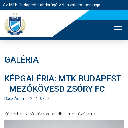
Az MTK Budapest Labdarúgó Zrt. hivatalos honlapja
GALÉRIA
MTK TV
UTÁNPÓTLÁS
NŐI SZAKÁG
KÉPGALÉRIA: MTK BUDAPEST
JEGYÉRTÉKESÍTÉS
WEBSHOP
STADION
- MEZŐKÖVESD ZSÓRY FC
EGYESÜLET
KAPCSOLAT
Rácz Ádám
2021.07.24
NYITÓLAP
Képekben a Mezőkövesd elleni mérkőzéseink.
HÍREK
CSAPATOK