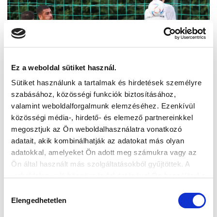
Ez a weboldal sütiket használ.
Sütiket használunk a tartalmak és hirdetések személyre
szabásához, közösségi funkciók biztosításához,
valamint weboldalforgalmunk elemzéséhez. Ezenkívül
közösségi média-, hirdető- és elemező partnereinkkel
megosztjuk az Ön weboldalhasználatra vonatkozó
adatait, akik kombinálhatják az adatokat más olyan
adatokkal, amelyeket Ön adott meg számukra vagy az
Ön által használt más szolgáltatásokból gyűjtöttek. A
weboldalon való böngészés folytatásával Ön hozzájárul a
sütik használatához.
Hozzájárulás
Elengedhetetlen
kiválasztása