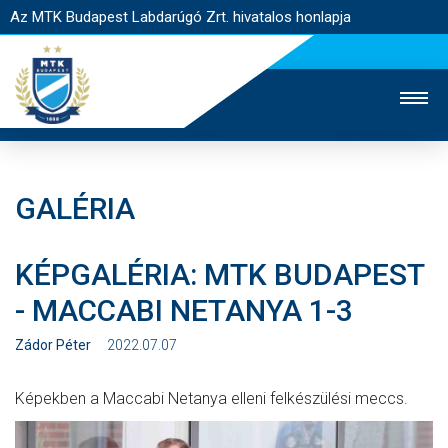
Az MTK Budapest Labdarúgó Zrt. hivatalos honlapja
GALÉRIA
MTK TV
UTÁNPÓTLÁS
NŐI SZAKÁG
KÉPGALÉRIA: MTK BUDAPEST
JEGYÉRTÉKESÍTÉS
WEBSHOP
STADION
- MACCABI NETANYA 1-3
EGYESÜLET
KAPCSOLAT
Zádor Péter
2022.07.07
NYITÓLAP
Képekben a Maccabi Netanya elleni felkészülési meccs.
HÍREK
CSAPATOK