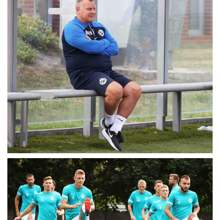
MÉRKŐZÉSEK
KLUB
GALÉRIA
SZURKOLÓI ÉLMÉNYEK
AKKREDITÁCIÓ