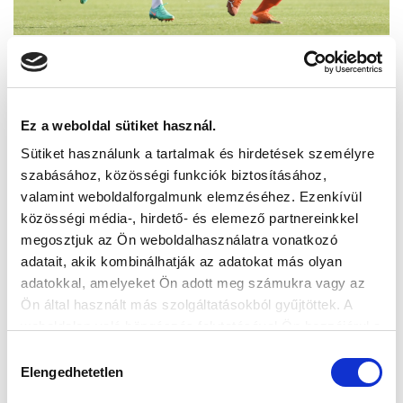
Ez a weboldal sütiket használ.
Sütiket használunk a tartalmak és hirdetések személyre
szabásához, közösségi funkciók biztosításához,
valamint weboldalforgalmunk elemzéséhez. Ezenkívül
közösségi média-, hirdető- és elemező partnereinkkel
megosztjuk az Ön weboldalhasználatra vonatkozó
adatait, akik kombinálhatják az adatokat más olyan
adatokkal, amelyeket Ön adott meg számukra vagy az
Ön által használt más szolgáltatásokból gyűjtöttek. A
weboldalon való böngészés folytatásával Ön hozzájárul a
sütik használatához.
Hozzájárulás
Elengedhetetlen
kiválasztása