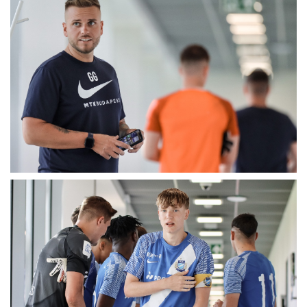
MÉRKŐZÉSEK
KLUB
GALÉRIA
SZURKOLÓI ÉLMÉNYEK
AKKREDITÁCIÓ