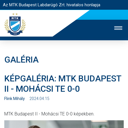
Az MTK Budapest Labdarúgó Zrt. hivatalos honlapja
GALÉRIA
MTK TV
UTÁNPÓTLÁS
NŐI SZAKÁG
KÉPGALÉRIA: MTK BUDAPEST
JEGYÉRTÉKESÍTÉS
WEBSHOP
STADION
II - MOHÁCSI TE 0-0
EGYESÜLET
KAPCSOLAT
Flink Mihály
2024.04.15
NYITÓLAP
MTK Budapest II - Mohácsi TE 0-0 képekben.
HÍREK
CSAPATOK