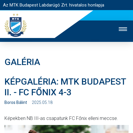
Az MTK Budapest Labdarúgó Zrt. hivatalos honlapja
GALÉRIA
MTK TV
UTÁNPÓTLÁS
NŐI SZAKÁG
KÉPGALÉRIA: MTK BUDAPEST
JEGYÉRTÉKESÍTÉS
WEBSHOP
STADION
II. - FC FŐNIX 4-3
EGYESÜLET
KAPCSOLAT
Boros Bálint
2025.05.18
NYITÓLAP
Képekben NB III-as csapatunk FC Főnix elleni meccse.
HÍREK
CSAPATOK