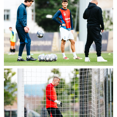
MÉRKŐZÉSEK
KLUB
GALÉRIA
SZURKOLÓI ÉLMÉNYEK
AKKREDITÁCIÓ