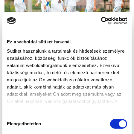
Ez a weboldal sütiket használ.
Sütiket használunk a tartalmak és hirdetések személyre
szabásához, közösségi funkciók biztosításához,
valamint weboldalforgalmunk elemzéséhez. Ezenkívül
közösségi média-, hirdető- és elemező partnereinkkel
megosztjuk az Ön weboldalhasználatra vonatkozó
adatait, akik kombinálhatják az adatokat más olyan
adatokkal, amelyeket Ön adott meg számukra vagy az
Ön által használt más szolgáltatásokból gyűjtöttek. A
weboldalon való böngészés folytatásával Ön hozzájárul a
sütik használatához.
Hozzájárulás
Elengedhetetlen
kiválasztása