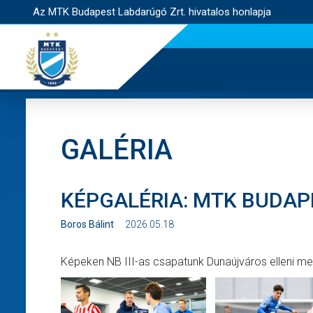
Az MTK Budapest Labdarúgó Zrt. hivatalos honlapja
GALÉRIA
KÉPGALÉRIA: MTK BUDAPES
Boros Bálint
2026.05.18
Képeken NB III-as csapatunk Dunaújváros elleni m