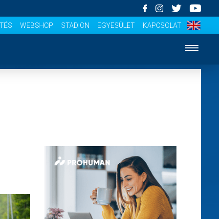
ÍTÉS
WEBSHOP
STADION
EGYESÜLET
KAPCSOLAT