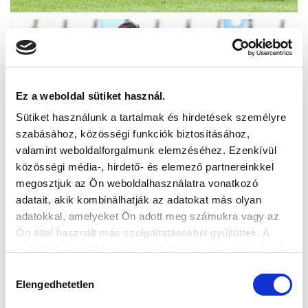
Ez a weboldal sütiket használ.
Sütiket használunk a tartalmak és hirdetések személyre
szabásához, közösségi funkciók biztosításához,
valamint weboldalforgalmunk elemzéséhez. Ezenkívül
közösségi média-, hirdető- és elemező partnereinkkel
megosztjuk az Ön weboldalhasználatra vonatkozó
adatait, akik kombinálhatják az adatokat más olyan
adatokkal, amelyeket Ön adott meg számukra vagy az
Ön által használt más szolgáltatásokból gyűjtöttek. A
weboldalon való böngészés folytatásával Ön hozzájárul a
sütik használatához.
Hozzájárulás
Elengedhetetlen
kiválasztása