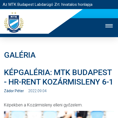
Az MTK Budapest Labdarúgó Zrt. hivatalos honlapja
GALÉRIA
MTK TV
UTÁNPÓTLÁS
NŐI SZAKÁG
KÉPGALÉRIA: MTK BUDAPEST
JEGYÉRTÉKESÍTÉS
WEBSHOP
STADION
- HR-RENT KOZÁRMISLENY 6-1
EGYESÜLET
KAPCSOLAT
Zádor Péter
2022.09.04
NYITÓLAP
Képekben a Kozármisleny elleni győzelem.
HÍREK
CSAPATOK