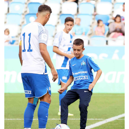
MÉRKŐZÉSEK
KLUB
GALÉRIA
SZURKOLÓI ÉLMÉNYEK
AKKREDITÁCIÓ