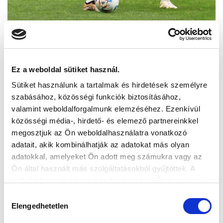
Ez a weboldal sütiket használ.
Sütiket használunk a tartalmak és hirdetések személyre
szabásához, közösségi funkciók biztosításához,
valamint weboldalforgalmunk elemzéséhez. Ezenkívül
közösségi média-, hirdető- és elemező partnereinkkel
megosztjuk az Ön weboldalhasználatra vonatkozó
adatait, akik kombinálhatják az adatokat más olyan
adatokkal, amelyeket Ön adott meg számukra vagy az
Ön által használt más szolgáltatásokból gyűjtöttek. A
weboldalon való böngészés folytatásával Ön hozzájárul a
sütik használatához.
Hozzájárulás
Elengedhetetlen
kiválasztása