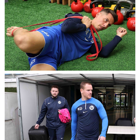
MÉRKŐZÉSEK
KLUB
GALÉRIA
SZURKOLÓI ÉLMÉNYEK
AKKREDITÁCIÓ