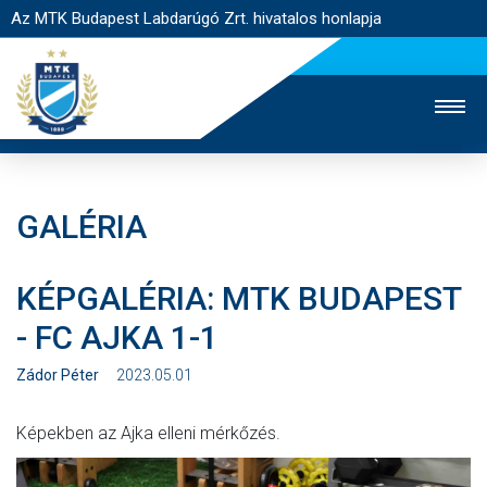
Az MTK Budapest Labdarúgó Zrt. hivatalos honlapja
GALÉRIA
MTK TV
UTÁNPÓTLÁS
NŐI SZAKÁG
KÉPGALÉRIA: MTK BUDAPEST
JEGYÉRTÉKESÍTÉS
WEBSHOP
STADION
- FC AJKA 1-1
EGYESÜLET
KAPCSOLAT
Zádor Péter
2023.05.01
NYITÓLAP
Képekben az Ajka elleni mérkőzés.
HÍREK
CSAPATOK