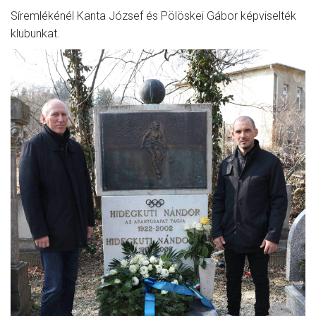
Síremlékénél Kanta József és Pölöskei Gábor képviselték
MÉRKŐZÉSEK
klubunkat.
KLUB
GALÉRIA
SZURKOLÓI ÉLMÉNYEK
AKKREDITÁCIÓ