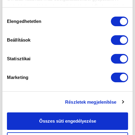
weboldalon való böngészés folytatásával Ön hozzájárul a
sütik használatához.
Hozzájárulás
Elengedhetetlen
kiválasztása
Beállítások
Statisztikai
Marketing
Részletek megjelenítése
Összes süti engedélyezése