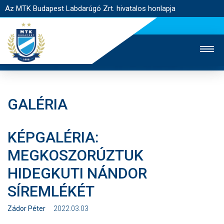
Az MTK Budapest Labdarúgó Zrt. hivatalos honlapja
GALÉRIA
MTK TV
UTÁNPÓTLÁS
NŐI SZAKÁG
KÉPGALÉRIA:
JEGYÉRTÉKESÍTÉS
WEBSHOP
STADION
MEGKOSZORÚZTUK
EGYESÜLET
KAPCSOLAT
HIDEGKUTI NÁNDOR
NYITÓLAP
SÍREMLÉKÉT
HÍREK
Zádor Péter
2022.03.03
CSAPATOK