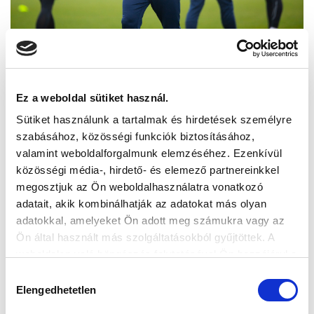
Ez a weboldal sütiket használ.
Sütiket használunk a tartalmak és hirdetések személyre
szabásához, közösségi funkciók biztosításához,
valamint weboldalforgalmunk elemzéséhez. Ezenkívül
közösségi média-, hirdető- és elemező partnereinkkel
megosztjuk az Ön weboldalhasználatra vonatkozó
adatait, akik kombinálhatják az adatokat más olyan
adatokkal, amelyeket Ön adott meg számukra vagy az
Ön által használt más szolgáltatásokból gyűjtöttek. A
weboldalon való böngészés folytatásával Ön hozzájárul a
sütik használatához.
Hozzájárulás
Elengedhetetlen
kiválasztása