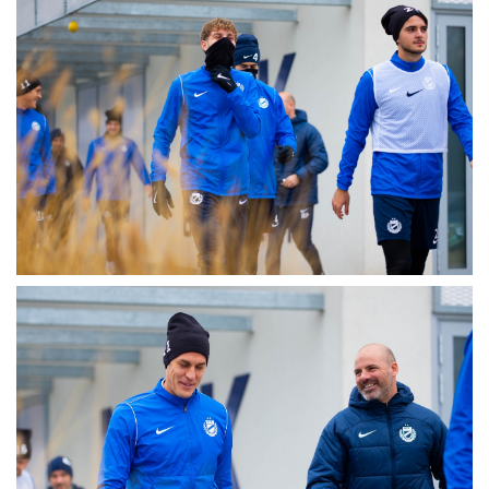
MÉRKŐZÉSEK
KLUB
GALÉRIA
SZURKOLÓI ÉLMÉNYEK
AKKREDITÁCIÓ