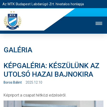
Az MTK Budapest Labdarúgó Zrt. hivatalos honlapja
GALÉRIA
MTK TV
UTÁNPÓTLÁS
NŐI SZAKÁG
KÉPGALÉRIA: KÉSZÜLÜNK AZ
JEGYÉRTÉKESÍTÉS
WEBSHOP
STADION
UTOLSÓ HAZAI BAJNOKIRA
EGYESÜLET
KAPCSOLAT
Boros Bálint
2025.12.10
NYITÓLAP
Képriport a csapat hétközi edzéséről.
HÍREK
CSAPATOK