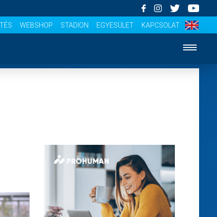
ÍTÉS
WEBSHOP
STADION
EGYESÜLET
KAPCSOLAT