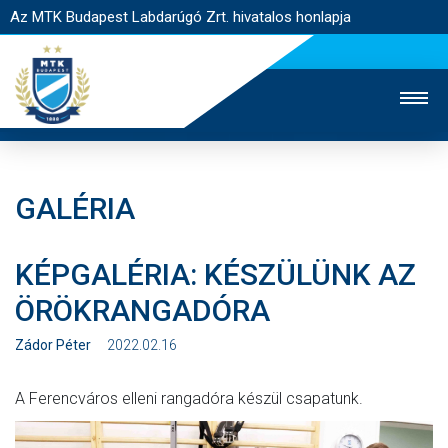
Az MTK Budapest Labdarúgó Zrt. hivatalos honlapja
GALÉRIA
MTK TV
UTÁNPÓTLÁS
NŐI SZAKÁG
KÉPGALÉRIA: KÉSZÜLÜNK AZ
JEGYÉRTÉKESÍTÉS
WEBSHOP
STADION
ÖRÖKRANGADÓRA
EGYESÜLET
KAPCSOLAT
Zádor Péter
2022.02.16
NYITÓLAP
A Ferencváros elleni rangadóra készül csapatunk.
HÍREK
CSAPATOK