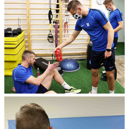
MÉRKŐZÉSEK
KLUB
GALÉRIA
SZURKOLÓI ÉLMÉNYEK
AKKREDITÁCIÓ