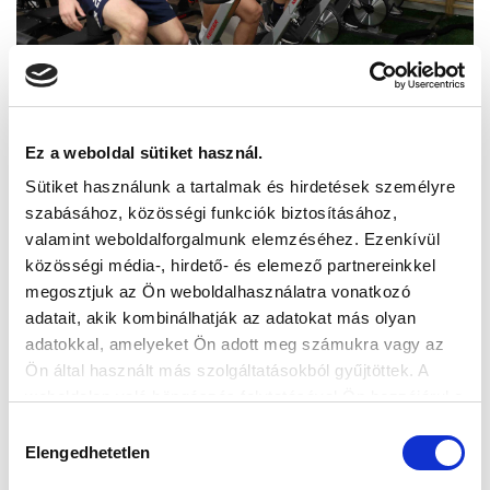
Ez a weboldal sütiket használ.
Sütiket használunk a tartalmak és hirdetések személyre
szabásához, közösségi funkciók biztosításához,
valamint weboldalforgalmunk elemzéséhez. Ezenkívül
közösségi média-, hirdető- és elemező partnereinkkel
megosztjuk az Ön weboldalhasználatra vonatkozó
adatait, akik kombinálhatják az adatokat más olyan
adatokkal, amelyeket Ön adott meg számukra vagy az
Ön által használt más szolgáltatásokból gyűjtöttek. A
weboldalon való böngészés folytatásával Ön hozzájárul a
sütik használatához.
Hozzájárulás
Elengedhetetlen
kiválasztása