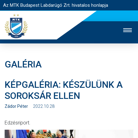
Az MTK Budapest Labdarúgó Zrt. hivatalos honlapja
GALÉRIA
MTK TV
UTÁNPÓTLÁS
NŐI SZAKÁG
KÉPGALÉRIA: KÉSZÜLÜNK A
JEGYÉRTÉKESÍTÉS
WEBSHOP
STADION
SOROKSÁR ELLEN
EGYESÜLET
KAPCSOLAT
Zádor Péter
2022.10.28
NYITÓLAP
Edzésriport.
HÍREK
CSAPATOK