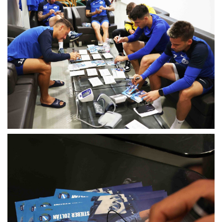
MÉRKŐZÉSEK
KLUB
GALÉRIA
SZURKOLÓI ÉLMÉNYEK
AKKREDITÁCIÓ