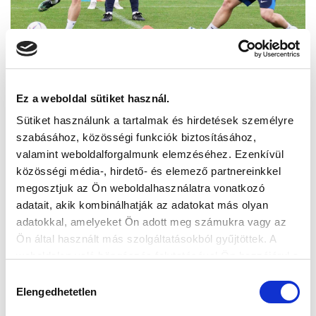
Ez a weboldal sütiket használ.
Sütiket használunk a tartalmak és hirdetések személyre
szabásához, közösségi funkciók biztosításához,
valamint weboldalforgalmunk elemzéséhez. Ezenkívül
közösségi média-, hirdető- és elemező partnereinkkel
megosztjuk az Ön weboldalhasználatra vonatkozó
adatait, akik kombinálhatják az adatokat más olyan
adatokkal, amelyeket Ön adott meg számukra vagy az
Ön által használt más szolgáltatásokból gyűjtöttek. A
weboldalon való böngészés folytatásával Ön hozzájárul a
sütik használatához.
Hozzájárulás
Elengedhetetlen
kiválasztása