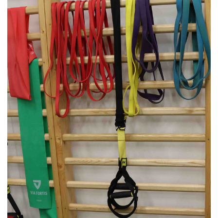
MÉRKŐZÉSEK
KLUB
GALÉRIA
SZURKOLÓI ÉLMÉNYEK
AKKREDITÁCIÓ