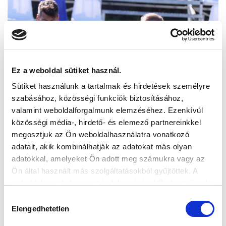
Ez a weboldal sütiket használ.
Sütiket használunk a tartalmak és hirdetések személyre
szabásához, közösségi funkciók biztosításához,
valamint weboldalforgalmunk elemzéséhez. Ezenkívül
közösségi média-, hirdető- és elemező partnereinkkel
megosztjuk az Ön weboldalhasználatra vonatkozó
adatait, akik kombinálhatják az adatokat más olyan
adatokkal, amelyeket Ön adott meg számukra vagy az
Ön által használt más szolgáltatásokból gyűjtöttek. A
weboldalon való böngészés folytatásával Ön hozzájárul a
sütik használatához.
Hozzájárulás
Elengedhetetlen
kiválasztása