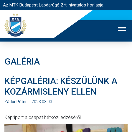
Az MTK Budapest Labdarúgó Zrt. hivatalos honlapja
GALÉRIA
MTK TV
UTÁNPÓTLÁS
NŐI SZAKÁG
KÉPGALÉRIA: KÉSZÜLÜNK A
JEGYÉRTÉKESÍTÉS
WEBSHOP
STADION
KOZÁRMISLENY ELLEN
EGYESÜLET
KAPCSOLAT
Zádor Péter
2023.03.03
NYITÓLAP
Képriport a csapat hétközi edzéséről.
HÍREK
CSAPATOK