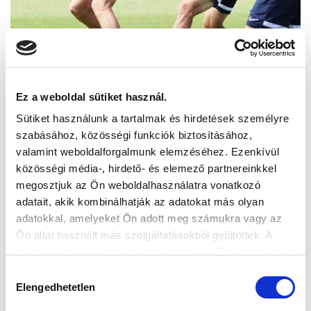
Ez a weboldal sütiket használ.
Sütiket használunk a tartalmak és hirdetések személyre
szabásához, közösségi funkciók biztosításához,
valamint weboldalforgalmunk elemzéséhez. Ezenkívül
közösségi média-, hirdető- és elemező partnereinkkel
megosztjuk az Ön weboldalhasználatra vonatkozó
adatait, akik kombinálhatják az adatokat más olyan
adatokkal, amelyeket Ön adott meg számukra vagy az
Ön által használt más szolgáltatásokból gyűjtöttek. A
weboldalon való böngészés folytatásával Ön hozzájárul a
sütik használatához.
Hozzájárulás
Elengedhetetlen
kiválasztása