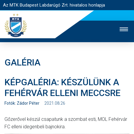
Az MTK Budapest Labdarúgó Zrt. hivatalos honlapja
GALÉRIA
MTK TV
UTÁNPÓTLÁS
NŐI SZAKÁG
KÉPGALÉRIA: KÉSZÜLÜNK A
JEGYÉRTÉKESÍTÉS
WEBSHOP
STADION
FEHÉRVÁR ELLENI MECCSRE
EGYESÜLET
KAPCSOLAT
Fotók: Zádor Péter
2021.08.26
NYITÓLAP
Gőzerővel készül csapatunk a szombat esti, MOL Fehérvár
HÍREK
FC elleni idegenbeli bajnokira.
CSAPATOK