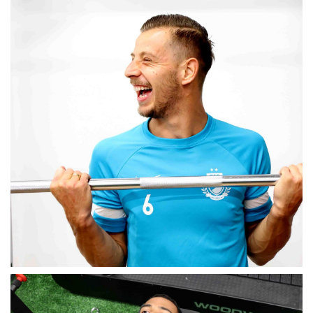
MÉRKŐZÉSEK
KLUB
GALÉRIA
SZURKOLÓI ÉLMÉNYEK
AKKREDITÁCIÓ