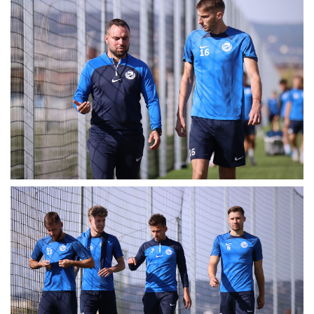
MÉRKŐZÉSEK
KLUB
GALÉRIA
SZURKOLÓI ÉLMÉNYEK
AKKREDITÁCIÓ