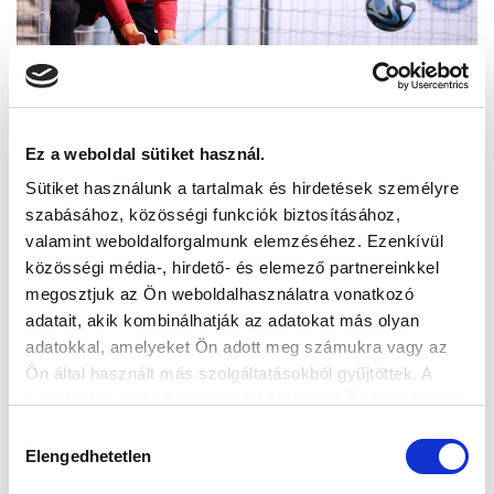
Ez a weboldal sütiket használ.
Sütiket használunk a tartalmak és hirdetések személyre
szabásához, közösségi funkciók biztosításához,
valamint weboldalforgalmunk elemzéséhez. Ezenkívül
közösségi média-, hirdető- és elemező partnereinkkel
megosztjuk az Ön weboldalhasználatra vonatkozó
adatait, akik kombinálhatják az adatokat más olyan
adatokkal, amelyeket Ön adott meg számukra vagy az
Ön által használt más szolgáltatásokból gyűjtöttek. A
weboldalon való böngészés folytatásával Ön hozzájárul a
sütik használatához.
Hozzájárulás
Elengedhetetlen
kiválasztása