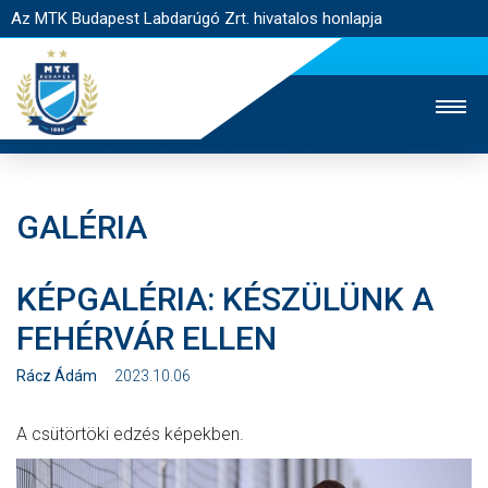
Az MTK Budapest Labdarúgó Zrt. hivatalos honlapja
GALÉRIA
MTK TV
UTÁNPÓTLÁS
NŐI SZAKÁG
KÉPGALÉRIA: KÉSZÜLÜNK A
JEGYÉRTÉKESÍTÉS
WEBSHOP
STADION
FEHÉRVÁR ELLEN
EGYESÜLET
KAPCSOLAT
Rácz Ádám
2023.10.06
NYITÓLAP
A csütörtöki edzés képekben.
HÍREK
CSAPATOK