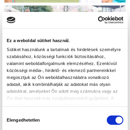
Ez a weboldal sütiket használ.
Sütiket használunk a tartalmak és hirdetések személyre
szabásához, közösségi funkciók biztosításához,
valamint weboldalforgalmunk elemzéséhez. Ezenkívül
közösségi média-, hirdető- és elemező partnereinkkel
megosztjuk az Ön weboldalhasználatra vonatkozó
adatait, akik kombinálhatják az adatokat más olyan
adatokkal, amelyeket Ön adott meg számukra vagy az
Ön által használt más szolgáltatásokból gyűjtöttek. A
weboldalon való böngészés folytatásával Ön hozzájárul a
sütik használatához.
Hozzájárulás
Elengedhetetlen
kiválasztása