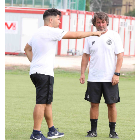
MÉRKŐZÉSEK
KLUB
GALÉRIA
SZURKOLÓI ÉLMÉNYEK
AKKREDITÁCIÓ