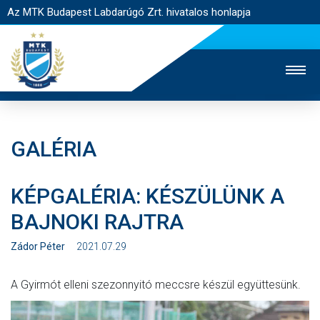
Az MTK Budapest Labdarúgó Zrt. hivatalos honlapja
GALÉRIA
MTK TV
UTÁNPÓTLÁS
NŐI SZAKÁG
KÉPGALÉRIA: KÉSZÜLÜNK A
JEGYÉRTÉKESÍTÉS
WEBSHOP
STADION
BAJNOKI RAJTRA
EGYESÜLET
KAPCSOLAT
Zádor Péter
2021.07.29
NYITÓLAP
A Gyirmót elleni szezonnyitó meccsre készül együttesünk.
HÍREK
CSAPATOK