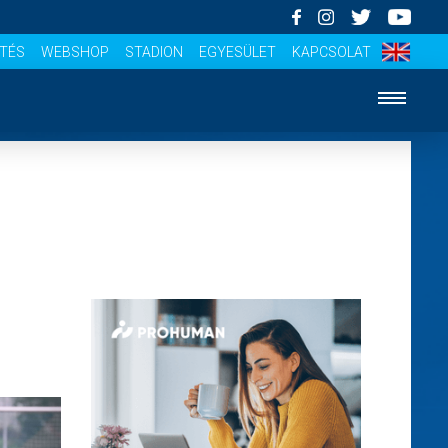
ÍTÉS
WEBSHOP
STADION
EGYESÜLET
KAPCSOLAT