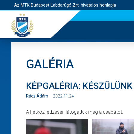
Az MTK Budapest Labdarúgó Zrt. hivatalos honlapja
GALÉRIA
KÉPGALÉRIA: KÉSZÜLÜNK
Rácz Ádám
2022.11.24
A hétközi edzésen látogattuk meg a csapatot.