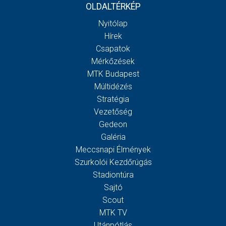
OLDALTÉRKÉP
Nyitólap
Hírek
Csapatok
Mérkőzések
MTK Budapest
Múltidézés
Stratégia
Vezetőség
Gedeon
Galéria
Meccsnapi Élmények
Szurkolói Kezdőrúgás
Stadiontúra
Sajtó
Scout
MTK TV
Utánpótlás