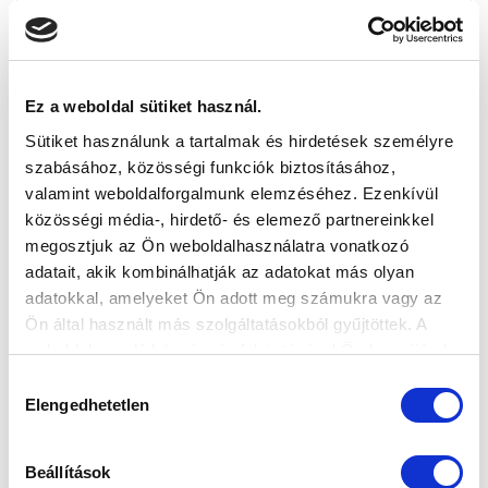
Ez a weboldal sütiket használ.
Sütiket használunk a tartalmak és hirdetések személyre
szabásához, közösségi funkciók biztosításához,
valamint weboldalforgalmunk elemzéséhez. Ezenkívül
közösségi média-, hirdető- és elemező partnereinkkel
megosztjuk az Ön weboldalhasználatra vonatkozó
adatait, akik kombinálhatják az adatokat más olyan
adatokkal, amelyeket Ön adott meg számukra vagy az
Ön által használt más szolgáltatásokból gyűjtöttek. A
weboldalon való böngészés folytatásával Ön hozzájárul a
sütik használatához.
Hozzájárulás
Elengedhetetlen
kiválasztása
Beállítások