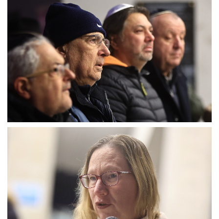
MÉRKŐZÉSEK
KLUB
GALÉRIA
SZURKOLÓI ÉLMÉNYEK
AKKREDITÁCIÓ