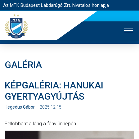
Az MTK Budapest Labdarúgó Zrt. hivatalos honlapja
GALÉRIA
MTK TV
UTÁNPÓTLÁS
NŐI SZAKÁG
KÉPGALÉRIA: HANUKAI
JEGYÉRTÉKESÍTÉS
WEBSHOP
STADION
GYERTYAGYÚJTÁS
EGYESÜLET
KAPCSOLAT
Hegedüs Gábor
2025.12.15
NYITÓLAP
Fellobbant a láng a fény ünnepén.
HÍREK
CSAPATOK