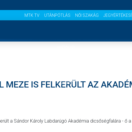
MTK TV
UTÁNPÓTLÁS
NŐI SZAKÁG
JEGYÉRTÉKES
NYITÓLAP
HÍREK
L MEZE IS FELKERÜLT AZ AKADÉ
CSAPATOK
MÉRKŐZÉSEK
KLUB
lkerült a Sándor Károly Labdarúgó Akadémia dicsőségfalára - ő a