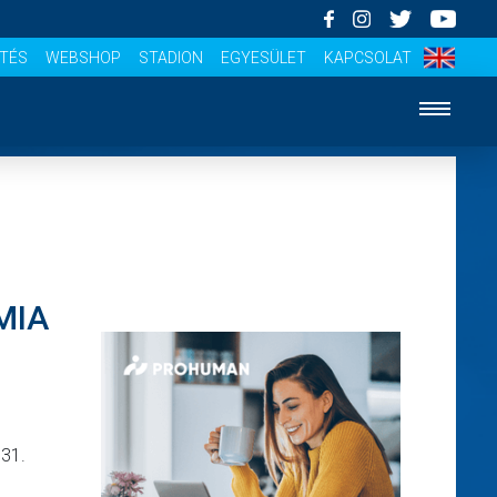
ÍTÉS
WEBSHOP
STADION
EGYESÜLET
KAPCSOLAT
MIA
 31.