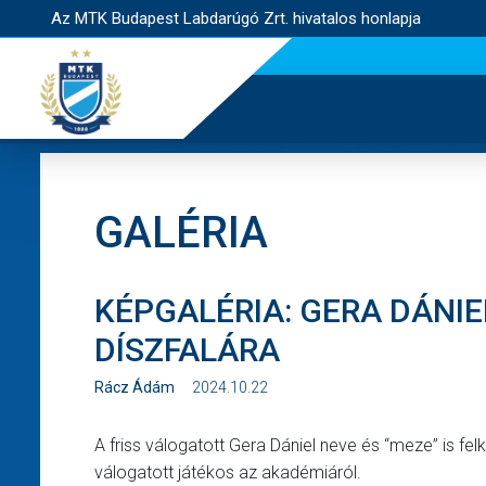
Az MTK Budapest Labdarúgó Zrt. hivatalos honlapja
GALÉRIA
KÉPGALÉRIA: GERA DÁNIE
DÍSZFALÁRA
Rácz Ádám
2024.10.22
A friss válogatott Gera Dániel neve és “meze” is fe
válogatott játékos az akadémiáról.