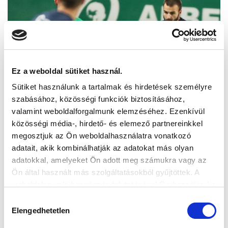
Ez a weboldal sütiket használ.
Sütiket használunk a tartalmak és hirdetések személyre
szabásához, közösségi funkciók biztosításához,
valamint weboldalforgalmunk elemzéséhez. Ezenkívül
közösségi média-, hirdető- és elemező partnereinkkel
megosztjuk az Ön weboldalhasználatra vonatkozó
adatait, akik kombinálhatják az adatokat más olyan
adatokkal, amelyeket Ön adott meg számukra vagy az
Ön által használt más szolgáltatásokból gyűjtöttek. A
weboldalon való böngészés folytatásával Ön hozzájárul a
sütik használatához.
Hozzájárulás
Elengedhetetlen
kiválasztása