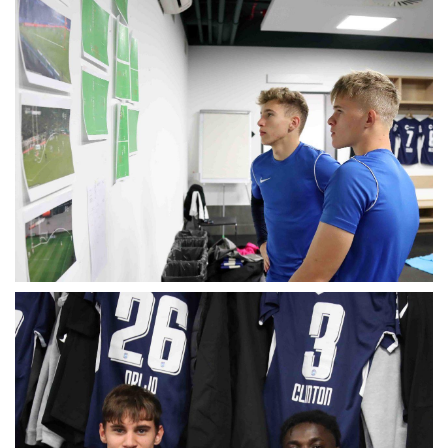
MÉRKŐZÉSEK
KLUB
GALÉRIA
SZURKOLÓI ÉLMÉNYEK
AKKREDITÁCIÓ