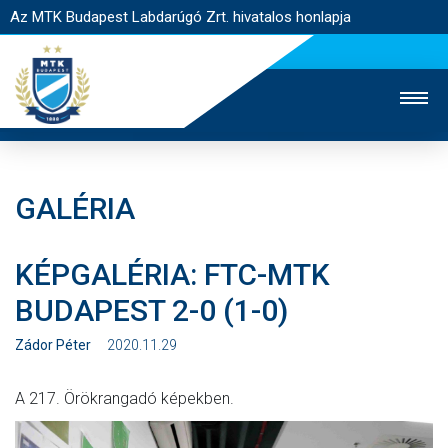
Az MTK Budapest Labdarúgó Zrt. hivatalos honlapja
GALÉRIA
MTK TV
UTÁNPÓTLÁS
NŐI SZAKÁG
KÉPGALÉRIA: FTC-MTK
JEGYÉRTÉKESÍTÉS
WEBSHOP
STADION
BUDAPEST 2-0 (1-0)
EGYESÜLET
KAPCSOLAT
Zádor Péter
2020.11.29
NYITÓLAP
A 217. Örökrangadó képekben.
HÍREK
CSAPATOK