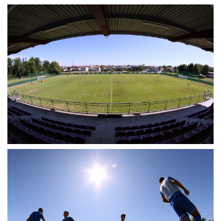
MÉRKŐZÉSEK
KLUB
GALÉRIA
SZURKOLÓI ÉLMÉNYEK
AKKREDITÁCIÓ