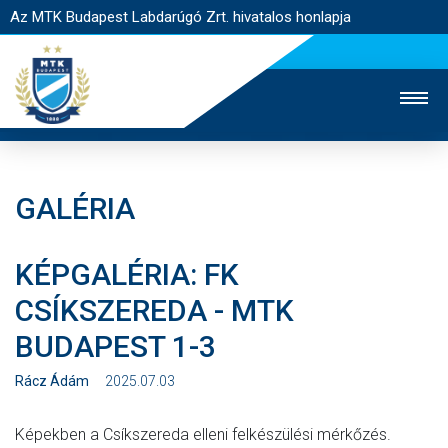
Az MTK Budapest Labdarúgó Zrt. hivatalos honlapja
GALÉRIA
MTK TV
UTÁNPÓTLÁS
NŐI SZAKÁG
KÉPGALÉRIA: FK
JEGYÉRTÉKESÍTÉS
WEBSHOP
STADION
CSÍKSZEREDA - MTK
EGYESÜLET
KAPCSOLAT
BUDAPEST 1-3
NYITÓLAP
Rácz Ádám
2025.07.03
HÍREK
Képekben a Csíkszereda elleni felkészülési mérkőzés.
CSAPATOK