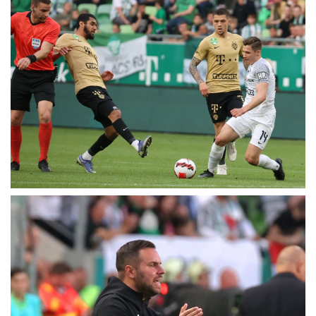
MÉRKŐZÉSEK
KLUB
GALÉRIA
SZURKOLÓI ÉLMÉNYEK
AKKREDITÁCIÓ