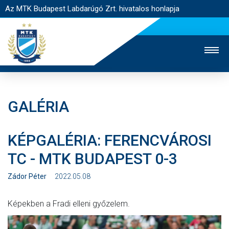
Az MTK Budapest Labdarúgó Zrt. hivatalos honlapja
GALÉRIA
MTK TV
UTÁNPÓTLÁS
NŐI SZAKÁG
KÉPGALÉRIA: FERENCVÁROSI
JEGYÉRTÉKESÍTÉS
WEBSHOP
STADION
TC - MTK BUDAPEST 0-3
EGYESÜLET
KAPCSOLAT
Zádor Péter
2022.05.08
NYITÓLAP
Képekben a Fradi elleni győzelem.
HÍREK
CSAPATOK