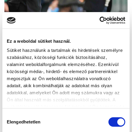
Ez a weboldal sütiket használ.
Sütiket használunk a tartalmak és hirdetések személyre
szabásához, közösségi funkciók biztosításához,
valamint weboldalforgalmunk elemzéséhez. Ezenkívül
közösségi média-, hirdető- és elemező partnereinkkel
megosztjuk az Ön weboldalhasználatra vonatkozó
adatait, akik kombinálhatják az adatokat más olyan
adatokkal, amelyeket Ön adott meg számukra vagy az
Ön által használt más szolgáltatásokból gyűjtöttek. A
weboldalon való böngészés folytatásával Ön hozzájárul a
sütik használatához.
Hozzájárulás
Elengedhetetlen
kiválasztása