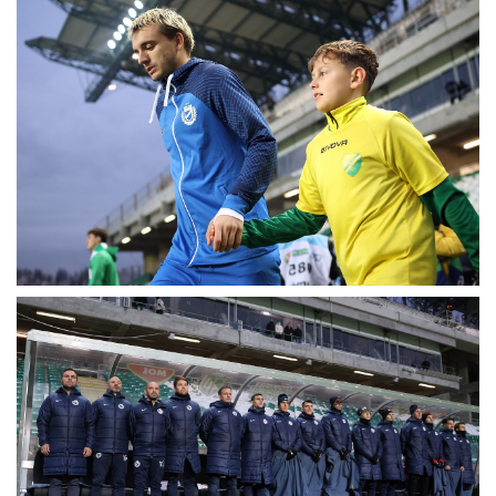
MÉRKŐZÉSEK
KLUB
GALÉRIA
SZURKOLÓI ÉLMÉNYEK
AKKREDITÁCIÓ