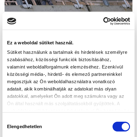
Ez a weboldal sütiket használ.
Sütiket használunk a tartalmak és hirdetések személyre
szabásához, közösségi funkciók biztosításához,
valamint weboldalforgalmunk elemzéséhez. Ezenkívül
közösségi média-, hirdető- és elemező partnereinkkel
megosztjuk az Ön weboldalhasználatra vonatkozó
adatait, akik kombinálhatják az adatokat más olyan
adatokkal, amelyeket Ön adott meg számukra vagy az
Ön által használt más szolgáltatásokból gyűjtöttek. A
weboldalon való böngészés folytatásával Ön hozzájárul a
sütik használatához.
Hozzájárulás
Elengedhetetlen
kiválasztása