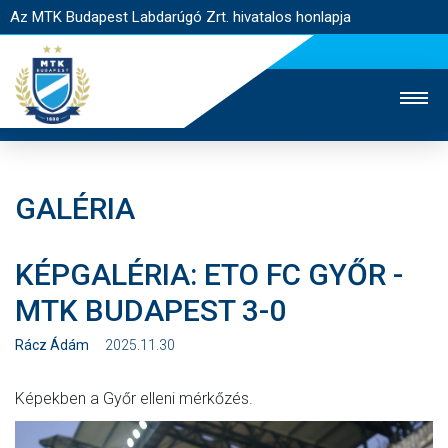
Az MTK Budapest Labdarúgó Zrt. hivatalos honlapja
GALÉRIA
MTK TV
UTÁNPÓTLÁS
NŐI SZAKÁG
KÉPGALÉRIA: ETO FC GYŐR -
JEGYÉRTÉKESÍTÉS
WEBSHOP
STADION
MTK BUDAPEST 3-0
EGYESÜLET
KAPCSOLAT
Rácz Ádám
2025.11.30
NYITÓLAP
Képekben a Győr elleni mérkőzés.
HÍREK
CSAPATOK