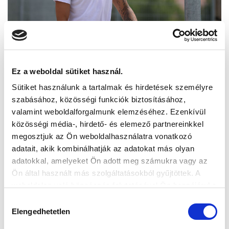
Ez a weboldal sütiket használ.
Sütiket használunk a tartalmak és hirdetések személyre
szabásához, közösségi funkciók biztosításához,
valamint weboldalforgalmunk elemzéséhez. Ezenkívül
közösségi média-, hirdető- és elemező partnereinkkel
megosztjuk az Ön weboldalhasználatra vonatkozó
adatait, akik kombinálhatják az adatokat más olyan
adatokkal, amelyeket Ön adott meg számukra vagy az
Ön által használt más szolgáltatásokból gyűjtöttek. A
weboldalon való böngészés folytatásával Ön hozzájárul a
sütik használatához.
Hozzájárulás
Elengedhetetlen
kiválasztása