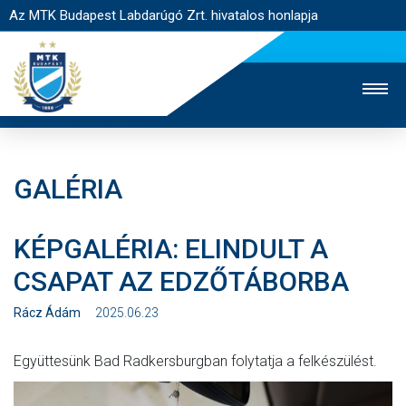
Az MTK Budapest Labdarúgó Zrt. hivatalos honlapja
GALÉRIA
MTK TV
UTÁNPÓTLÁS
NŐI SZAKÁG
KÉPGALÉRIA: ELINDULT A
JEGYÉRTÉKESÍTÉS
WEBSHOP
STADION
CSAPAT AZ EDZŐTÁBORBA
EGYESÜLET
KAPCSOLAT
Rácz Ádám
2025.06.23
NYITÓLAP
Együttesünk Bad Radkersburgban folytatja a felkészülést.
HÍREK
CSAPATOK