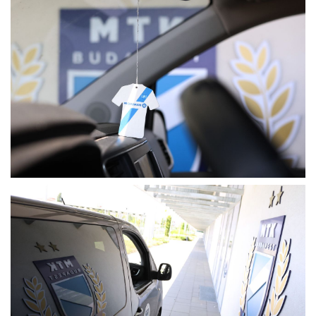
MÉRKŐZÉSEK
KLUB
GALÉRIA
SZURKOLÓI ÉLMÉNYEK
AKKREDITÁCIÓ