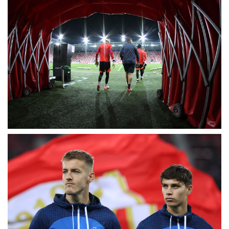
MÉRKŐZÉSEK
KLUB
GALÉRIA
SZURKOLÓI ÉLMÉNYEK
AKKREDITÁCIÓ