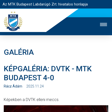
Az MTK Budapest Labdarúgó Zrt. hivatalos honlapja
GALÉRIA
MTK TV
UTÁNPÓTLÁS
NŐI SZAKÁG
KÉPGALÉRIA: DVTK - MTK
JEGYÉRTÉKESÍTÉS
WEBSHOP
STADION
BUDAPEST 4-0
EGYESÜLET
KAPCSOLAT
Rácz Ádám
2025.11.24
NYITÓLAP
Képekben a DVTK elleni meccs.
HÍREK
CSAPATOK