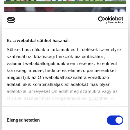
Ez a weboldal sütiket használ.
Sütiket használunk a tartalmak és hirdetések személyre
szabásához, közösségi funkciók biztosításához,
valamint weboldalforgalmunk elemzéséhez. Ezenkívül
közösségi média-, hirdető- és elemező partnereinkkel
megosztjuk az Ön weboldalhasználatra vonatkozó
adatait, akik kombinálhatják az adatokat más olyan
adatokkal, amelyeket Ön adott meg számukra vagy az
Ön által használt más szolgáltatásokból gyűjtöttek. A
weboldalon való böngészés folytatásával Ön hozzájárul a
sütik használatához.
Hozzájárulás
Elengedhetetlen
kiválasztása