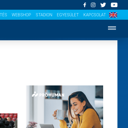
ÍTÉS
WEBSHOP
STADION
EGYESÜLET
KAPCSOLAT