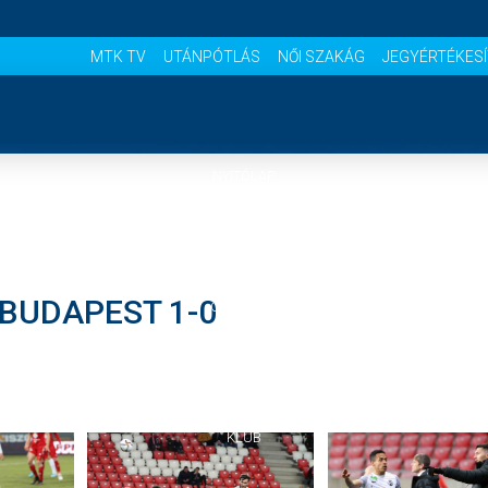
MTK TV
UTÁNPÓTLÁS
NŐI SZAKÁG
JEGYÉRTÉKES
NYITÓLAP
HÍREK
 BUDAPEST 1-0
CSAPATOK
MÉRKŐZÉSEK
KLUB