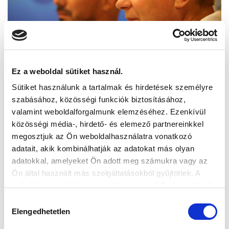
Ez a weboldal sütiket használ.
Sütiket használunk a tartalmak és hirdetések személyre
szabásához, közösségi funkciók biztosításához,
valamint weboldalforgalmunk elemzéséhez. Ezenkívül
közösségi média-, hirdető- és elemező partnereinkkel
megosztjuk az Ön weboldalhasználatra vonatkozó
adatait, akik kombinálhatják az adatokat más olyan
adatokkal, amelyeket Ön adott meg számukra vagy az
Ön által használt más szolgáltatásokból gyűjtöttek. A
weboldalon való böngészés folytatásával Ön hozzájárul a
sütik használatához.
Hozzájárulás
Elengedhetetlen
kiválasztása