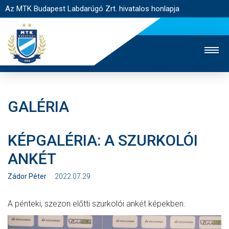
Az MTK Budapest Labdarúgó Zrt. hivatalos honlapja
GALÉRIA
MTK TV
UTÁNPÓTLÁS
NŐI SZAKÁG
KÉPGALÉRIA: A SZURKOLÓI
JEGYÉRTÉKESÍTÉS
WEBSHOP
STADION
ANKÉT
EGYESÜLET
KAPCSOLAT
Zádor Péter
2022.07.29
NYITÓLAP
A pénteki, szezon előtti szurkolói ankét képekben.
HÍREK
CSAPATOK