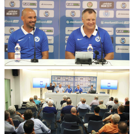
MÉRKŐZÉSEK
KLUB
GALÉRIA
SZURKOLÓI ÉLMÉNYEK
AKKREDITÁCIÓ