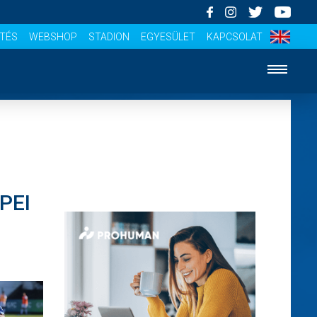
ÍTÉS
WEBSHOP
STADION
EGYESÜLET
KAPCSOLAT
PEI