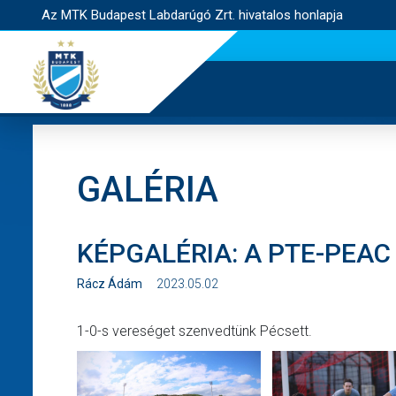
Az MTK Budapest Labdarúgó Zrt. hivatalos honlapja
GALÉRIA
KÉPGALÉRIA: A PTE-PEAC
Rácz Ádám
2023.05.02
1-0-s vereséget szenvedtünk Pécsett.