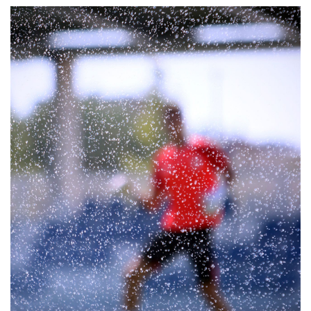
MÉRKŐZÉSEK
KLUB
GALÉRIA
SZURKOLÓI ÉLMÉNYEK
AKKREDITÁCIÓ