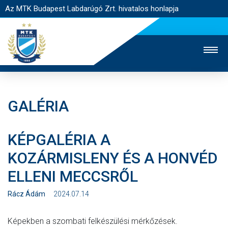
Az MTK Budapest Labdarúgó Zrt. hivatalos honlapja
GALÉRIA
MTK TV
UTÁNPÓTLÁS
NŐI SZAKÁG
KÉPGALÉRIA A
JEGYÉRTÉKESÍTÉS
WEBSHOP
STADION
KOZÁRMISLENY ÉS A HONVÉD
EGYESÜLET
KAPCSOLAT
ELLENI MECCSRŐL
NYITÓLAP
Rácz Ádám
2024.07.14
HÍREK
Képekben a szombati felkészülési mérkőzések.
CSAPATOK