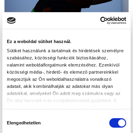
Ez a weboldal sütiket használ.
Sütiket használunk a tartalmak és hirdetések személyre
szabásához, közösségi funkciók biztosításához,
valamint weboldalforgalmunk elemzéséhez. Ezenkívül
közösségi média-, hirdető- és elemező partnereinkkel
megosztjuk az Ön weboldalhasználatra vonatkozó
adatait, akik kombinálhatják az adatokat más olyan
adatokkal, amelyeket Ön adott meg számukra vagy az
Ön által használt más szolgáltatásokból gyűjtöttek. A
weboldalon való böngészés folytatásával Ön hozzájárul a
sütik használatához.
Hozzájárulás
Elengedhetetlen
kiválasztása