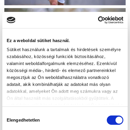
Ez a weboldal sütiket használ.
Sütiket használunk a tartalmak és hirdetések személyre
szabásához, közösségi funkciók biztosításához,
valamint weboldalforgalmunk elemzéséhez. Ezenkívül
közösségi média-, hirdető- és elemező partnereinkkel
megosztjuk az Ön weboldalhasználatra vonatkozó
adatait, akik kombinálhatják az adatokat más olyan
adatokkal, amelyeket Ön adott meg számukra vagy az
Ön által használt más szolgáltatásokból gyűjtöttek. A
weboldalon való böngészés folytatásával Ön hozzájárul a
sütik használatához.
Hozzájárulás
Elengedhetetlen
kiválasztása