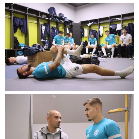
MÉRKŐZÉSEK
KLUB
GALÉRIA
SZURKOLÓI ÉLMÉNYEK
AKKREDITÁCIÓ