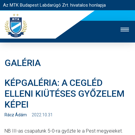
Az MTK Budapest Labdarúgó Zrt. hivatalos honlapja
GALÉRIA
MTK TV
UTÁNPÓTLÁS
NŐI SZAKÁG
KÉPGALÉRIA: A CEGLÉD
JEGYÉRTÉKESÍTÉS
WEBSHOP
STADION
ELLENI KIÜTÉSES GYŐZELEM
EGYESÜLET
KAPCSOLAT
KÉPEI
NYITÓLAP
Rácz Ádám
2022.10.31
HÍREK
NB III-as csapatunk 5-0-ra győzte le a Pest megyeieket.
CSAPATOK