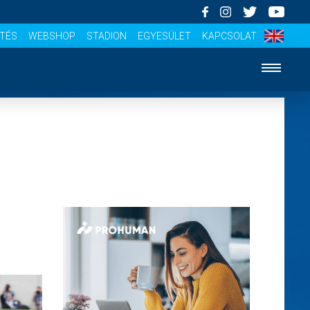
ÍTÉS
WEBSHOP
STADION
EGYESÜLET
KAPCSOLAT