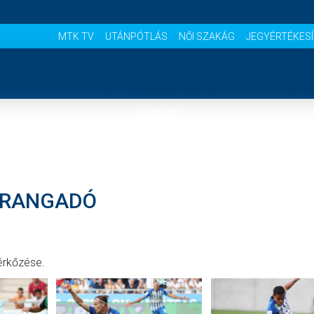
MTK TV
UTÁNPÓTLÁS
NŐI SZAKÁG
JEGYÉRTÉKES
NYITÓLAP
HÍREK
ÖKRANGADÓ
CSAPATOK
MÉRKŐZÉSEK
érkőzése.
KLUB