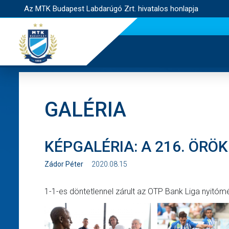
Az MTK Budapest Labdarúgó Zrt. hivatalos honlapja
GALÉRIA
KÉPGALÉRIA: A 216. ÖR
Zádor Péter
2020.08.15
1-1-es döntetlennel zárult az OTP Bank Liga nyitóm