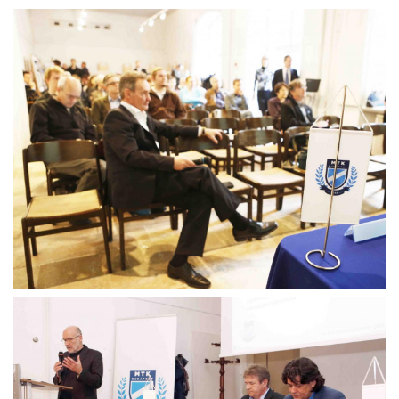
MÉRKŐZÉSEK
KLUB
GALÉRIA
SZURKOLÓI ÉLMÉNYEK
AKKREDITÁCIÓ