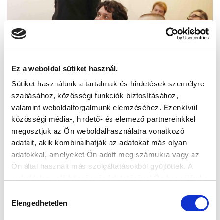
Ez a weboldal sütiket használ.
Sütiket használunk a tartalmak és hirdetések személyre
szabásához, közösségi funkciók biztosításához,
valamint weboldalforgalmunk elemzéséhez. Ezenkívül
közösségi média-, hirdető- és elemező partnereinkkel
megosztjuk az Ön weboldalhasználatra vonatkozó
adatait, akik kombinálhatják az adatokat más olyan
adatokkal, amelyeket Ön adott meg számukra vagy az
Ön által használt más szolgáltatásokból gyűjtöttek. A
weboldalon való böngészés folytatásával Ön hozzájárul a
sütik használatához.
Hozzájárulás
Elengedhetetlen
kiválasztása