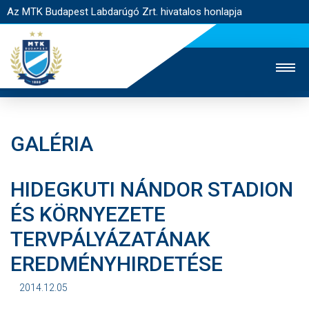
Az MTK Budapest Labdarúgó Zrt. hivatalos honlapja
GALÉRIA
MTK TV
UTÁNPÓTLÁS
NŐI SZAKÁG
HIDEGKUTI NÁNDOR STADION
JEGYÉRTÉKESÍTÉS
WEBSHOP
STADION
ÉS KÖRNYEZETE
EGYESÜLET
KAPCSOLAT
TERVPÁLYÁZATÁNAK
NYITÓLAP
EREDMÉNYHIRDETÉSE
HÍREK
2014.12.05
CSAPATOK