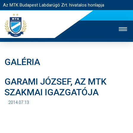
Az MTK Budapest Labdarúgó Zrt. hivatalos honlapja
GALÉRIA
MTK TV
UTÁNPÓTLÁS
NŐI SZAKÁG
GARAMI JÓZSEF, AZ MTK
JEGYÉRTÉKESÍTÉS
WEBSHOP
STADION
SZAKMAI IGAZGATÓJA
EGYESÜLET
KAPCSOLAT
2014.07.13
NYITÓLAP
HÍREK
CSAPATOK