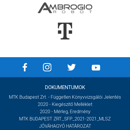
DOKUMENTUMOK
MTK Budapest Zrt. - Független Könyvvizsgálói Jelentés
2020 - Kiegészítő Melléklet
2020 - Mérleg, Eredmény
MTK BUDAPEST ZRT._SFP_2021-2021_MLSZ
JÓVÁHAGYÓ HATÁROZAT