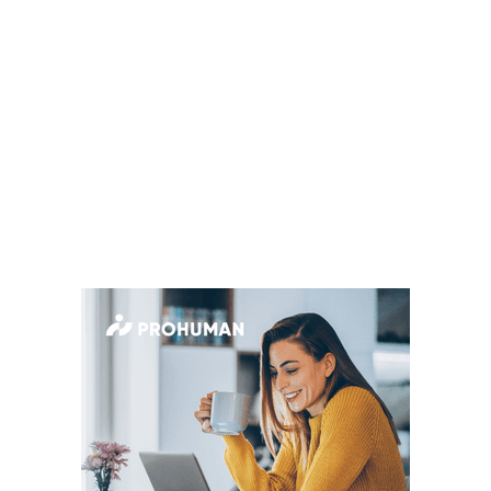
MÉRKŐZÉSEK
KLUB
GALÉRIA
SZURKOLÓI ÉLMÉNYEK
AKKREDITÁCIÓ