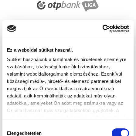
Ez a weboldal sütiket használ.
Sütiket használunk a tartalmak és hirdetések személyre
szabásához, közösségi funkciók biztosításához,
valamint weboldalforgalmunk elemzéséhez. Ezenkívül
közösségi média-, hirdető- és elemező partnereinkkel
megosztjuk az Ön weboldalhasználatra vonatkozó
adatait, akik kombinálhatják az adatokat más olyan
adatokkal, amelyeket Ön adott meg számukra vagy az
Ön által használt más szolgáltatásokból gyűjtöttek. A
weboldalon való böngészés folytatásával Ön hozzájárul a
sütik használatához.
Hozzájárulás
Elengedhetetlen
kiválasztása