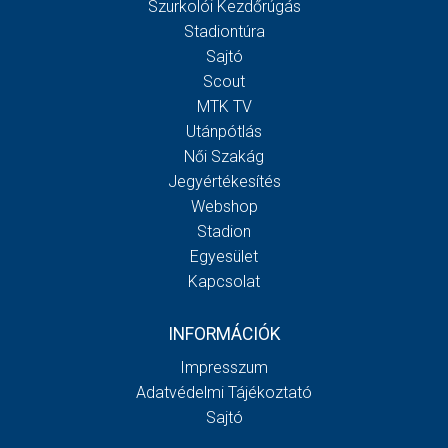
Szurkolói Kezdőrúgás
Stadiontúra
Sajtó
Scout
MTK TV
Utánpótlás
Női Szakág
Jegyértékesítés
Webshop
Stadion
Egyesület
Kapcsolat
INFORMÁCIÓK
Impresszum
Adatvédelmi Tájékoztató
Sajtó